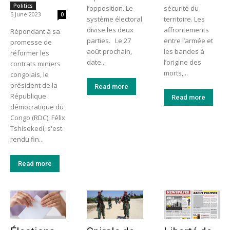
Politics
l’opposition. Le
sécurité du
5 June 2023
0
système électoral
territoire. Les
divise les deux
affrontements
Répondant à sa
parties. Le 27
entre l’armée et
promesse de
août prochain,
les bandes à
réformer les
date...
l’origine des
contrats miniers
morts,...
congolais, le
président de la
Read more
République
Read more
démocratique du
Congo (RDC), Félix
Tshisekedi, s'est
rendu fin...
Read more