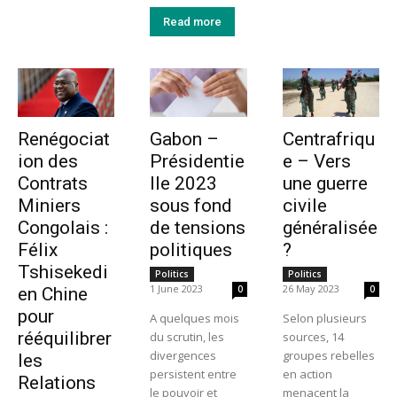
Read more
Renégociat
Gabon –
Centrafriqu
ion des
Présidentie
e – Vers
Contrats
lle 2023
une guerre
Miniers
sous fond
civile
Congolais :
de tensions
généralisée
Félix
politiques
?
Tshisekedi
Politics
Politics
1 June 2023
26 May 2023
0
0
en Chine
pour
A quelques mois
Selon plusieurs
rééquilibrer
du scrutin, les
sources, 14
divergences
groupes rebelles
les
persistent entre
en action
Relations
le pouvoir et
menacent la