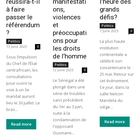
réussira-t-il
manifestati
l’heure des
à faire
ons,
grands
passer le
violences
défis?
référendum
et
Politics
7 June 2023
0
?
préoccupati
ons pour
La plus haute
Politics
13 June 2023
0
les droits
institution
continentale a
de l’homme
Sous l’impulsion
célébré son
du Chef de l’État
Politics
soixantenaire le
centrafricain, les
12 June 2023
0
25 mai. Retour sur
consultations
Le Sénégal a été
cet évènement.
pour ouvrir la
plongé dans une
Ce jour, dans la
voie à un 3e
série de troubles
salle Nelson
mandat auront
sans précédent
Mandela du
lieu le 30 juillet. Le
du 1er au 3 juin,
siège...
bras...
suite à la
condamnation de
Read more
Read more
l'opposant
Ousmane...