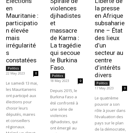
Élections
Spirale de
Liberté de
en
violences
la presse
Mauritanie :
djihadistes
en Afrique
participatio
et
subsaharie
n élevée
massacre
nne – État
mais
de Karma :
des lieux
irrégularité
La tragédie
d’un
s
qui secoue
secteur au
constatées
le Burkina
centre
Faso.
d’intérêts
Politics
22 May 2023
0
divers
Politics
18 May 2023
0
Le samedi 13 mai,
Politics
17 May 2023
0
les Mauritaniens
Depuis 2015, le
ont participé aux
Burkina Faso a
Le quatrième
élections pour
été confronté à
pouvoir a son
choisir leurs
une série de
rôle à jouer dans
députés, maires
violences
l’évaluation des
et conseillers
djihadistes, qui
pays sur le plan
régionaux.
ont émergé au
de la démocratie,
Malgré un climat