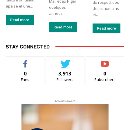
Mali et au Niger
du respect des
apaisé et une...
quelques
droits humains
années...
et...
Read more
Read more
Read more
STAY CONNECTED
0
3,913
0
Fans
Followers
Subscribers
- Advertisement -