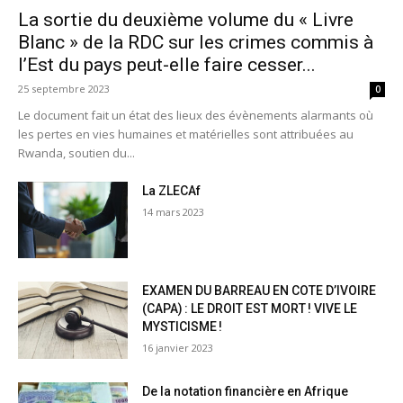
La sortie du deuxième volume du « Livre
Blanc » de la RDC sur les crimes commis à
l’Est du pays peut-elle faire cesser...
25 septembre 2023
0
Le document fait un état des lieux des évènements alarmants où
les pertes en vies humaines et matérielles sont attribuées au
Rwanda, soutien du...
La ZLECAf
14 mars 2023
EXAMEN DU BARREAU EN COTE D’IVOIRE
(CAPA) : LE DROIT EST MORT ! VIVE LE
MYSTICISME !
16 janvier 2023
De la notation financière en Afrique