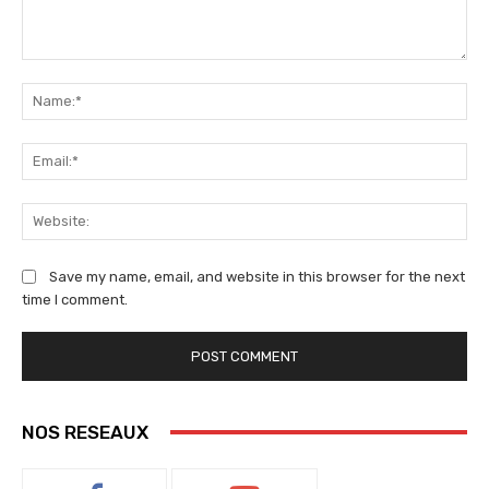
Comment:
Na
Ema
We
Save my name, email, and website in this browser for the next
time I comment.
NOS RESEAUX