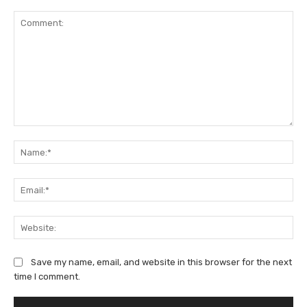
Comment:
Na
Ema
We
Save my name, email, and website in this browser for the next
time I comment.