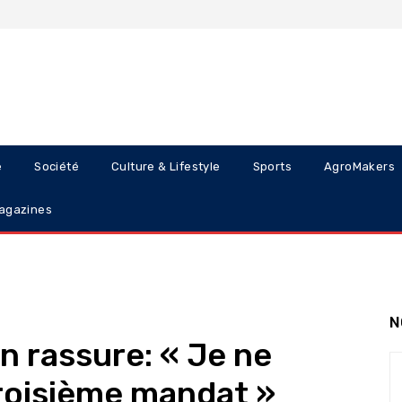
e
Société
Culture & Lifestyle
Sports
AgroMakers
agazines
N
n rassure: « Je ne
troisième mandat »