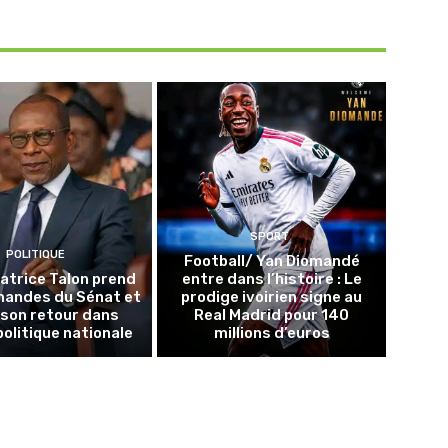
SPORT
POLITIQUE
Football/ Yan Diomandé
Patrice Talon prend
entre dans l’histoire : Le
mandes du Sénat et
prodige ivoirien signe au
 son retour dans
Real Madrid pour 140
politique nationale
millions d’euros