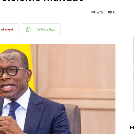
675
0
interest
WhatsApp
E