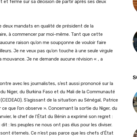
t et ferme sur sa décision de partir après ses deux
e deux mandats en qualité de président de la
faire, à commencer par moi-même. Tant que cette
a aucune raison qu’on me soupçonne de vouloir faire
eurs. Je ne veux pas qu’on touche à une seule virgule
e la mouvance. Je ne demande aucune révision « , a
S
ntre avec les journalistes, s’est aussi prononcé sur la
ie du Niger, du Burkina Faso et du Mali de la Communauté
 (CEDEAO). S’agissant de la situation au Sénégal, Patrice
 ce que l’on observe ». Concernant la sortie du Niger, du
nvier, le chef de l’État du Bénin a exprimé son regret :
ai dit : les peuples ne nous ont pas élus pour les diviser.
ont éternels. Ce n’est pas parce que les chefs d’État