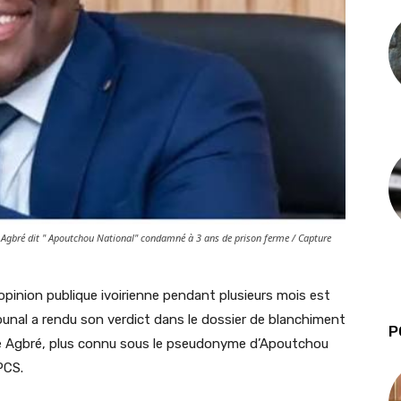
 Agbré dit " Apoutchou National" condamné à 3 ans de prison ferme / Capture
l’opinion publique ivoirienne pendant plusieurs mois est
ibunal a rendu son verdict dans le dossier de blanchiment
P
ne Agbré, plus connu sous le pseudonyme d’Apoutchou
PCS.