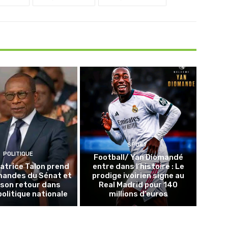
SPORT
POLITIQUE
Football/ Yan Diomandé
Patrice Talon prend
entre dans l’histoire : Le
mandes du Sénat et
prodige ivoirien signe au
 son retour dans
Real Madrid pour 140
politique nationale
millions d’euros