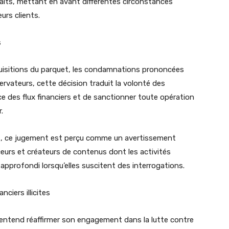
aits, mettant en avant différentes circonstances
urs clients.
s
réquisitions du parquet, les condamnations prononcées
rvateurs, cette décision traduit la volonté des
ance des flux financiers et de sanctionner toute opération
.
s, ce jugement est perçu comme un avertissement
ceurs et créateurs de contenus dont les activités
 approfondi lorsqu’elles suscitent des interrogations.
nciers illicites
ne entend réaffirmer son engagement dans la lutte contre