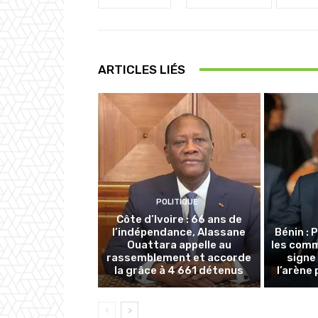
ARTICLES LIÉS
POLITIQUE
Côte d’Ivoire : 66 ans de
l’indépendance, Alassane
Bénin : 
Ouattara appelle au
les com
rassemblement et accorde
signe
la grâce à 4 661 détenus
l’arène 