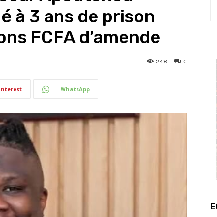
 à 3 ans de prison
lions FCFA d’amende
248
0
interest
WhatsApp
E