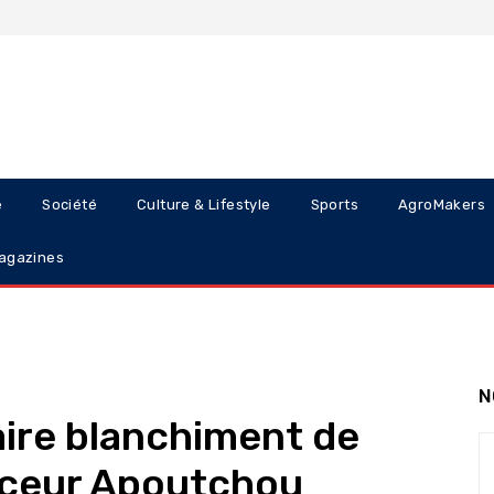
e
Société
Culture & Lifestyle
Sports
AgroMakers
agazines
N
faire blanchiment de
enceur Apoutchou