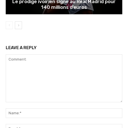
Le prodige ivoirien signe au Real Madrid pour
140 millions d’euros
LEAVE A REPLY
Comment:
Na
Ema