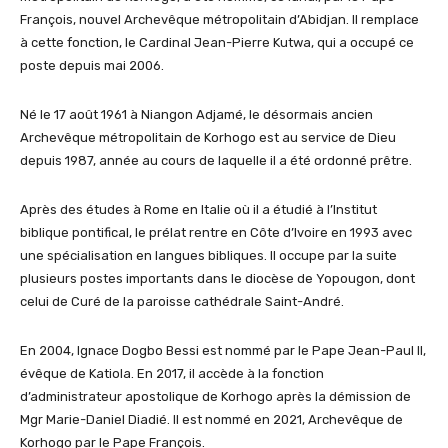
François, nouvel Archevêque métropolitain d’Abidjan. Il remplace
à cette fonction, le Cardinal Jean-Pierre Kutwa, qui a occupé ce
poste depuis mai 2006.
Né le 17 août 1961 à Niangon Adjamé, le désormais ancien
Archevêque métropolitain de Korhogo est au service de Dieu
depuis 1987, année au cours de laquelle il a été ordonné prêtre.
Après des études à Rome en Italie où il a étudié à l’
I
nstitut
biblique pontifical, le prélat rentre en Côte d’Ivoire en 1993 avec
une spécialisation en langues bibliques. Il occupe par la suite
plusieurs postes importants dans le diocèse de Yopougon, dont
celui de Curé de la paroisse cathédrale Saint-André.
En 2004, Ignace Dogbo Bessi est nommé
par le Pape Jean-Paul II,
évêque de Katiola. En 2017, il accède à la fonction
d’administrateur apostolique de Korhogo après la démission de
Mgr Marie-Daniel Diadié. Il est nommé en 2021, Archevêque de
Korhogo par le Pape François.