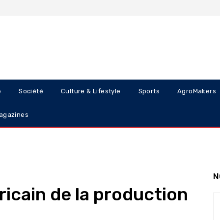
e
Société
Culture & Lifestyle
Sports
AgroMakers
agazines
N
ricain de la production