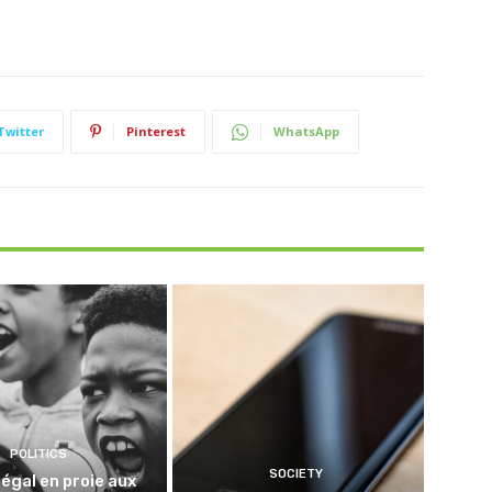
Twitter
Pinterest
WhatsApp
POLITICS
SOCIETY
égal en proie aux