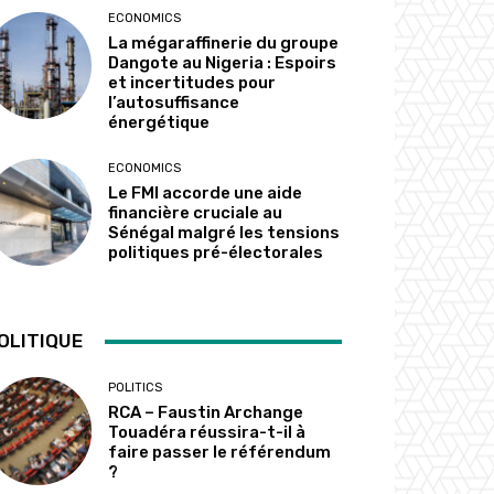
ECONOMICS
La mégaraffinerie du groupe
Dangote au Nigeria : Espoirs
et incertitudes pour
l’autosuffisance
énergétique
ECONOMICS
Le FMI accorde une aide
financière cruciale au
Sénégal malgré les tensions
politiques pré-électorales
OLITIQUE
POLITICS
RCA – Faustin Archange
Touadéra réussira-t-il à
faire passer le référendum
?