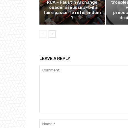
RCA – Faustin Archange
trouble
Touadéra réussira-t-il à
faire passer le référendum
préocc
?
dro
LEAVE A REPLY
Comment: