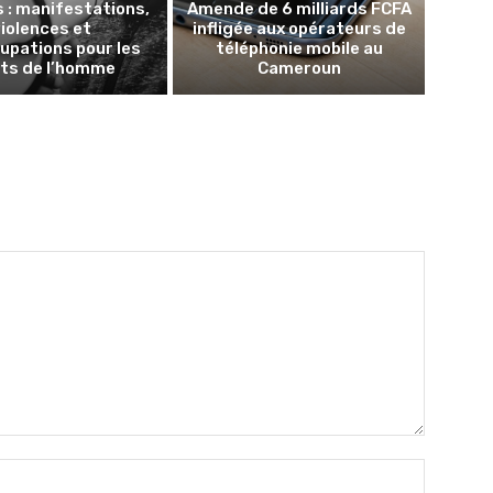
s : manifestations,
Amende de 6 milliards FCFA
violences et
infligée aux opérateurs de
upations pour les
téléphonie mobile au
its de l’homme
Cameroun
Name:*