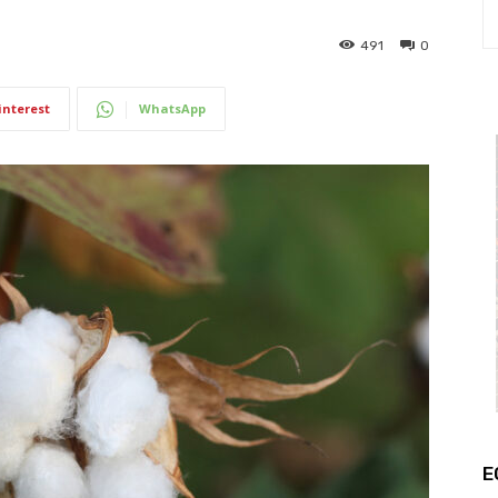
491
0
interest
WhatsApp
E