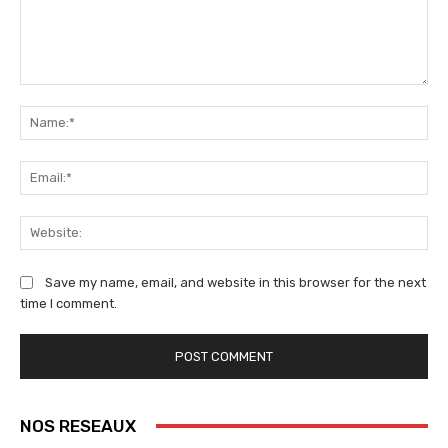
Comment:
Na
Ema
We
Save my name, email, and website in this browser for the next
time I comment.
NOS RESEAUX