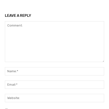
LEAVE A REPLY
Comment:
Na
Ema
We