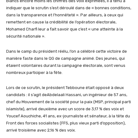
blancs e
ncore moins
les chiffres des voix exprimées,
il a tenu à
indiquer
que l
e scrutin s’est déroulé dans de « bonnes conditions,
dans la transparence et l’honnêteté ».
Par ailleurs, à ceux qui
remettent en cause la crédibilité de l’opération électora
le,
Mohamed
Charfi
leur a fait savoir que c’est
« une atteinte à la
sécurité nationale ».
Dans le camp du président réélu, l’on a célébré cette victoire de
manière faste
dans le QG de campagne animé. Des jeunes, qui
étaient volontaires durant la campagne électorale, sont venus
nombreux participer à la fête.
Lors de ce scrutin, le président
Tebboune
était opposé à
deux
candidats
: il s’agit de
Abdelaali
Hassani, un ingénieur de 57 ans,
chef du Mouvement de la société pour la paix (MSP, principal parti
islamiste), arrivé deuxième avec un score de 3,17 % des voix et
Youcef
Aouchiche
, 41 ans, ex-journaliste et sénateur, à la tête du
Front des forces socialistes (FFS, plus vieux parti d’opposition),
arrivé troisième avec 2,16 % des voix.