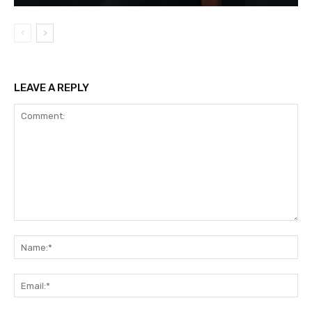
LEAVE A REPLY
Comment:
Na
Ema