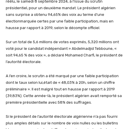
réélu, le samedi 8 septembre 2024, à l’issue du scrutin
président
iel, pour un deuxième mandat.
Le président
algérien
sans surprise a obtenu 94,65% des voix au terme d’une
élection
marquée certes par
une faible participation,
mais
en
hausse par rapport à 2019, selon le décompte officiel.
Sur un total de 5,6 millions de votes exprimés,
5,320 millions ont
voté pour le candidat indépendant »
Abdelmadjid
Tebboune
, «
soit 94,65 % des voix », a déclaré Mohamed
Charfi
, le président de
l’autorité électorale.
A l’en croire, l
e scrutin a été marqué par une faible participation
dont
l
e
taux selon lui,
était de
«
48,03% à 20h, selon un chiffre
préliminaire »
. Il est malgré tout
en hausse par rapport à 2019
(39,83%). Cette année-là, le président algérien avait remporté sa
première présidentielle avec 58% des suffrages.
Si le président de l’autorité électorale algérienne
n’a pas fourni
plus amples
détails sur le nombre de voix nulles ou les bulletins