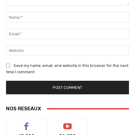
Comment:
Na
Ema
We
Save my name, email, and website in this browser for the next
time I comment.
NOS RESEAUX