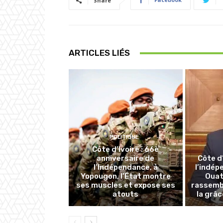
Share
ARTICLES LIÉS
POLITIQUE
Côte d’Ivoire : 66è
anniversaire de
Côte d’
l’Indépendance, à
l’indép
Yopougon, l’État montre
Ouat
ses muscles et expose ses
rassemb
atouts
la grâ