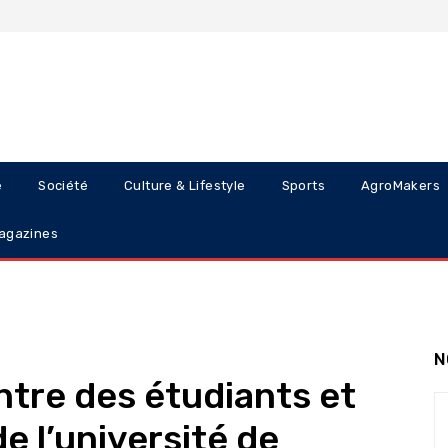
e
Société
Culture & Lifestyle
Sports
AgroMakers
agazines
N
ntre des étudiants et
e l’université de