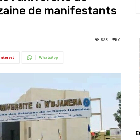
zaine de manifestants
523
0
interest
WhatsApp
E