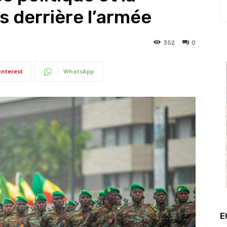
es derrière l’armée
352
0
interest
WhatsApp
E