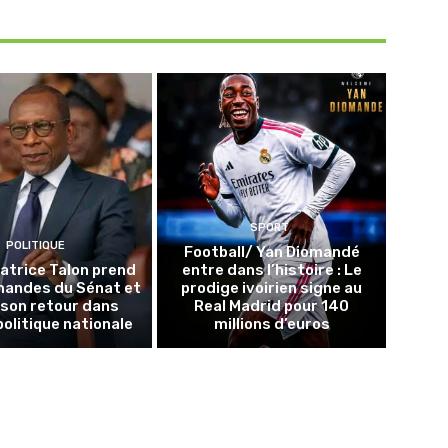
SPORT
POLITIQUE
Football/ Yan Diomandé
Patrice Talon prend
entre dans l’histoire : Le
mandes du Sénat et
prodige ivoirien signe au
 son retour dans
Real Madrid pour 140
politique nationale
millions d’euros