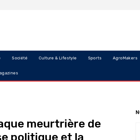
e
Société
Culture & Lifestyle
Sports
AgroMakers
agazines
N
taque meurtrière de
e politique et la