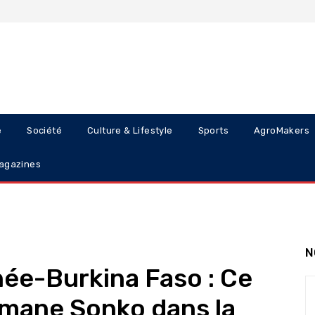
e
Société
Culture & Lifestyle
Sports
AgroMakers
agazines
N
née-Burkina Faso : Ce
usmane Sonko dans la