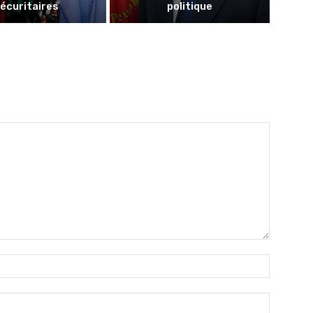
écuritaires
politique
Name:*
Email:*