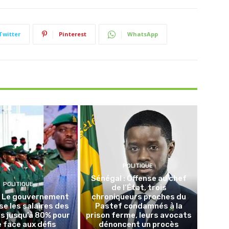
Twitter
Pinterest
WhatsApp
POLITIQUE
Sénégal : Offense au chef
POLITIQUE
de l’État, trois
 : Le gouvernement
chroniqueurs proches du
se les salaires des
Pastef condamnés à la
es jusqu’à 80% pour
prison ferme, leurs avocats
e face aux défis
dénoncent un procès