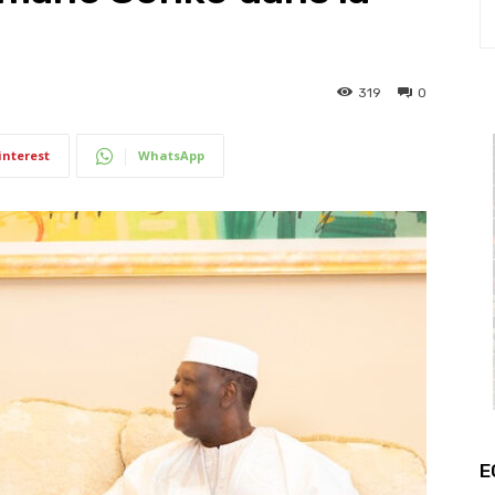
319
0
interest
WhatsApp
E