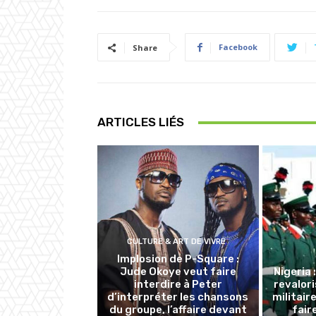
Facebook
Share
ARTICLES LIÉS
CULTURE & ART DE VIVRE
Implosion de P-Square :
Jude Okoye veut faire
Nigeria
interdire à Peter
revalori
d’interpréter les chansons
militair
du groupe, l’affaire devant
fair