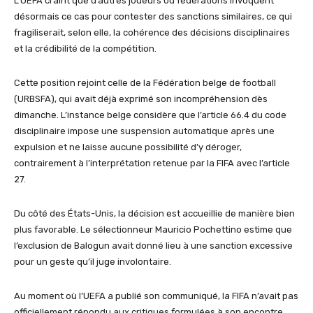
L’UEFA craint que d’autres joueurs ou fédérations invoquent
désormais ce cas pour contester des sanctions similaires, ce qui
fragiliserait, selon elle, la cohérence des décisions disciplinaires
et la crédibilité de la compétition.
Cette position rejoint celle de la Fédération belge de football
(URBSFA), qui avait déjà exprimé son incompréhension dès
dimanche. L’instance belge considère que l’article 66.4 du code
disciplinaire impose une suspension automatique après une
expulsion et ne laisse aucune possibilité d’y déroger,
contrairement à l’interprétation retenue par la FIFA avec l’article
27.
Du côté des États-Unis, la décision est accueillie de manière bien
plus favorable. Le sélectionneur Mauricio Pochettino estime que
l’exclusion de Balogun avait donné lieu à une sanction excessive
pour un geste qu’il juge involontaire.
Au moment où l’UEFA a publié son communiqué, la FIFA n’avait pas
officiellement répondu aux critiques formulées à son encontre.