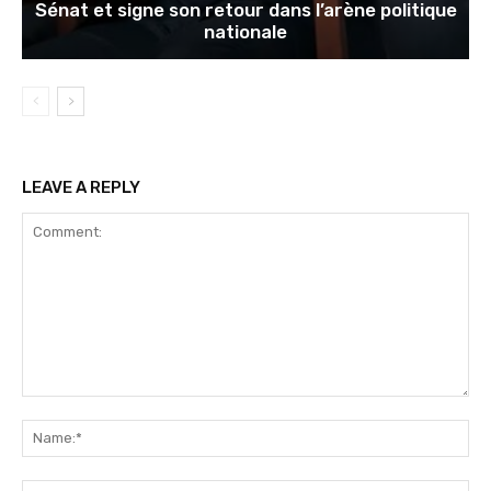
Sénat et signe son retour dans l’arène politique
nationale
LEAVE A REPLY
Comment:
Na
Ema