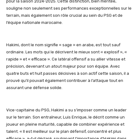
pour la saison 2024-2025. Cette distinction, bien méritée,
souligne non seulement ses performances exceptionnelles sur le
terrain, mais également son rôle crucial au sein du PSG et de
l’équipe nationale marocaine.
Hakimi
, dont le nom signifie « sage » en arabe, est tout sauf
ordinaire. Les mots qui le décrivent le mieux sont « explosif », «
rapide » et « efficace ». Ce latéral offensif a su allier vitesse et
précision, devenant un atout majeur pour son équipe. Avec
quatre buts et huit passes décisives à son actif cette saison, il a
prouvé qu’il pouvait également contribuer à l’attaque tout en
assurant une défense solide.
Vice-capitaine du PSG,
Hakimi
a su s’imposer comme un leader
sur le terrain. Son entraîneur, Luis Enrique, le décrit comme un
joueur en pleine maturité, capable de combiner expérience et
talent. « Il est meilleur sur le plan défensif, concentré et plus
efficace », a-t-il déclaré, soulignant l’importance d’
Hakimi
dans