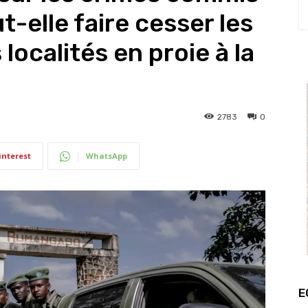
t-elle faire cesser les
localités en proie à la
2783
0
interest
WhatsApp
E