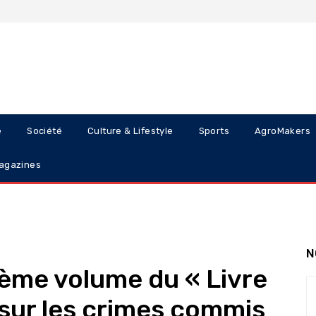
e
Société
Culture & Lifestyle
Sports
AgroMakers
agazines
N
ième volume du « Livre
 sur les crimes commis