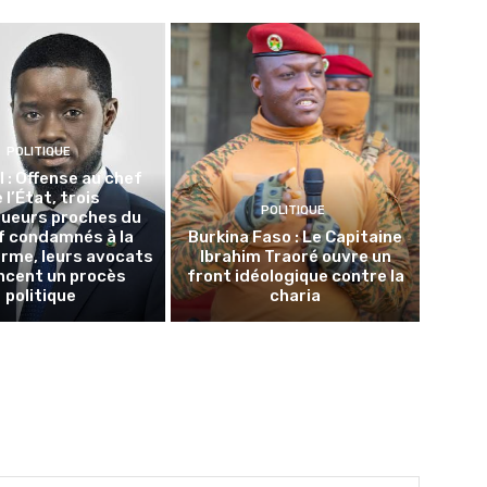
POLITIQUE
 : Offense au chef
 l’État, trois
POLITIQUE
queurs proches du
f condamnés à la
Burkina Faso : Le Capitaine
erme, leurs avocats
Ibrahim Traoré ouvre un
ncent un procès
front idéologique contre la
politique
charia