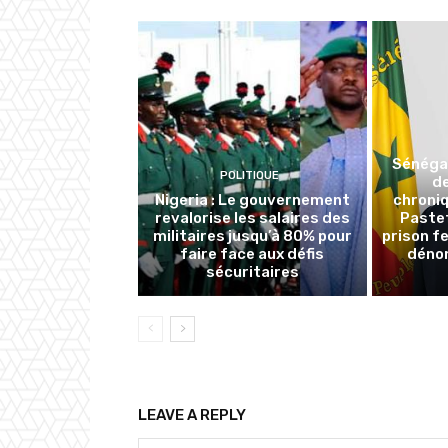
Sénégal
POLITIQUE
de
Nigeria : Le gouvernement
chroni
revalorise les salaires des
Paste
militaires jusqu’à 80% pour
prison f
faire face aux défis
déno
sécuritaires
LEAVE A REPLY