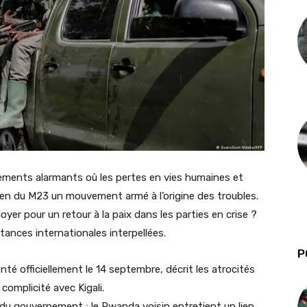
ements alarmants où les pertes en vies humaines et
ien du M23 un mouvement armé à l’origine des troubles.
doyer pour un retour à la paix dans les parties en crise ?
stances internationales interpellées.
P
é officiellement le 14 septembre, décrit les atrocités
 complicité avec Kigali.
du gouvernement ; le Rwanda voisin entretient un lien