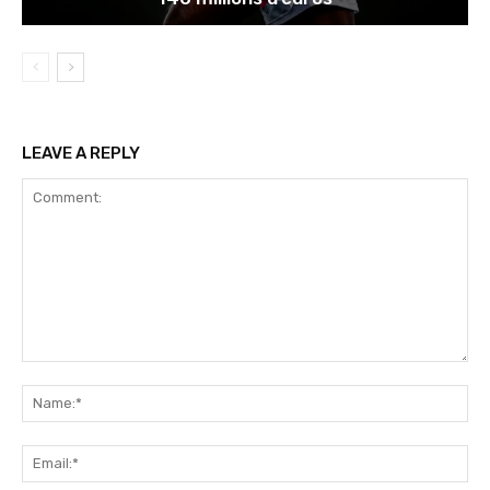
LEAVE A REPLY
Comment:
Na
Ema