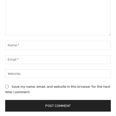
Comment:
Na
Ema
We
Save my name, email, and website in this browser for the next
time I comment.