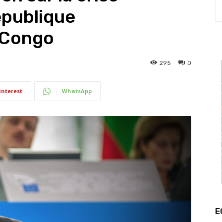
épublique
 Congo
295
0
interest
WhatsApp
E