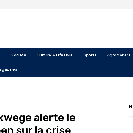
e
Société
Culture & Lifestyle
Sports
AgroMakers
agazines
N
kwege alerte le
n sur la crise