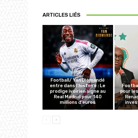
ARTICLES LIÉS
SPORT
Football/ Yan Diomandé
entre dans l’histoire : Le
Footba
prodige ivoirien signe au
pour le
Real Madrid pour 140
Renar
millions d’euros
inves