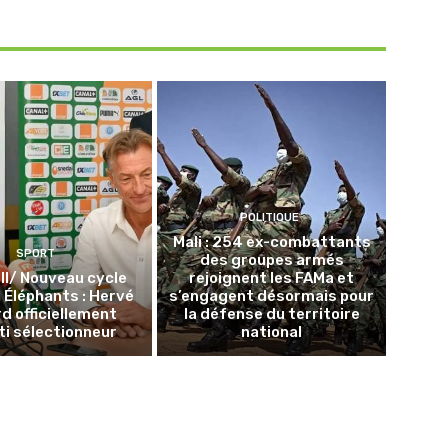
POLITIQUE
Mali : 254 ex-combattants
SPORT
des groupes armés
ll/ Nouveau cycle
rejoignent les FAMa et
s Éléphants : Hervé
s’engagent désormais pour
d officiellement
la défense du territoire
ti sélectionneur
national