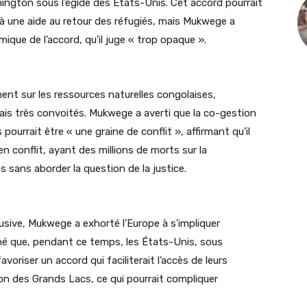
shington sous l’égide des États-Unis. Cet accord pourrait
 à une aide au retour des réfugiés, mais
Mukwege
a
ique de l’accord, qu’il juge « trop opaque ».
ent sur les ressources naturelles congolaises,
ais très convoités.
Mukwege
a averti que la
co-gestion
pourrait être « une graine de conflit », affirmant qu’il
 conflit, ayant des millions de morts sur la
 sans aborder la question de la justice.
usive,
Mukwege
a exhorté l’Europe à s’impliquer
gné que, pendant ce temps, les États-Unis, sous
oriser un accord qui faciliterait l’accès de leurs
ion des Grands Lacs, ce qui pourrait compliquer