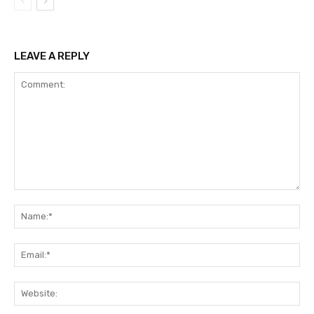
LEAVE A REPLY
Comment:
Na
Ema
We