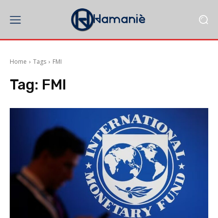
Home
Tags
FMI
Tag:
FMI