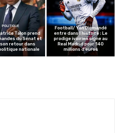
SPORT
POLITIQUE
Football/ Yan Diomandé
Patrice Talon prend
entre dans l’histoire : Le
mandes du Sénat et
prodige ivoirien signe au
 son retour dans
Real Madrid pour 140
politique nationale
millions d’euros