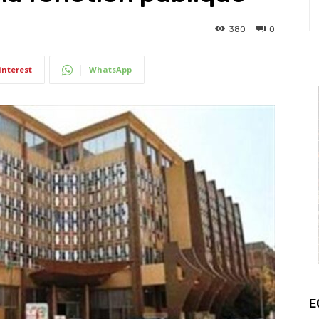
380
0
interest
WhatsApp
E