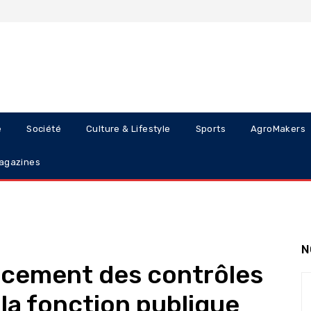
e
Société
Culture & Lifestyle
Sports
AgroMakers
agazines
N
ncement des contrôles
la fonction publique