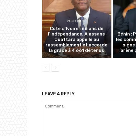
POLITIQUE
Côte d’Ivoire : 66 ans de
l’indépendance, Alassane
Bénin : 
Ouattara appelle au
les com
rassemblement et accorde
signe
la grâce à 4 661 détenus
l’arène 
LEAVE A REPLY