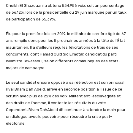
Cheikh El
Ghazouani
a obtenu 554.956 voix, soit un pourcentage
de 56,12%, lors de la présidentielle du 29 juin marquée par un taux
de participation de 55,39%.
Élu pour la première fois en 2019, le militaire de carrière âgé de 67
ans
rempile donc pour les 5 prochaines années à la tête de l’État
mauritanien. Il a d’ailleurs reçu les félicitations de
trois de ses
concurrents, dont Hamad
Ould
Sid
Elmotar
, candidat du parti
islamiste
Tewassoul
, selon différents communiqués des états-
majors de campagne.
Le seul candidat encore opposé à sa réélection est son principal
rival
Biram
Dah
Abeid
, arrivé en seconde position à l’issue de ce
scrutin avec plus de 22% des voix. Militant anti-esclavagiste et
des droits de l’homme, il conteste les résultats du vote.
Cependant,
Biram
Dah
Abeid
dit continuer à « tendre la main pour
un dialogue avec le pouvoir » pour résoudre la crise post-
électorale.