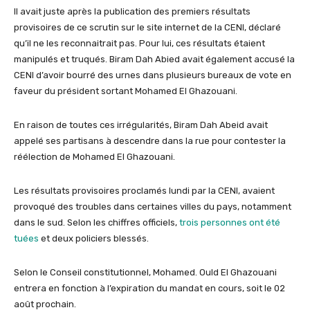
Il avait
juste après la publication des premiers résultats
provisoires de ce scrutin sur le site internet de la CENI, déclaré
qu’il ne les reconnaitrait pas. Pour lui, ces résultats étaient
manipulés et truqués.
Biram
Dah
Abied
avait également accusé la
CENI d’avoir bourré des urnes dans plusieurs bureaux de vote en
faveur du président sortant Mohamed El
Ghazouani
.
En raison de toutes ces irrégularités,
Biram
Dah
Abei
d
avait
appelé ses partisans à descendre dans la rue pour contester la
réélection de Mohamed El
Ghazouani
.
Les résultats
provisoires
proclamés lundi par la C
ENI
,
avaient
provoqué des troubles dans certaines villes du pays, notamment
dans le sud. Selon les chiffres officiels,
trois personnes ont été
tuées
et deux policiers blessés.
Selon le
C
onseil
constitutionnel
, M
ohamed
.
Ould
El
Ghazouani
entrera en fonction à l’expiration du mandat en cours, soit le 02
août prochain.