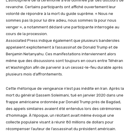
L’atmosphère de la cérémonie a été dominée par des discours de
revanche. Certains participants ont affiché ouvertement leur
volonté de répondre à la mort du guide suprême. « Nous ne
sommes pas là pour lui dire adieu, nous sommes là pour nous
venger », a notamment déclaré une participante interrogée au
cours de la procession.
Associated Press indique également que plusieurs banderoles
appelaient explicitement à l’assassinat de Donald Trump et de
Benjamin Netanyahu. Ces manifestations interviennent alors
même que des discussions sont toujours en cours entre Téhéran
et Washington afin de parvenir à un cessez-le-feu durable après
plusieurs mois d’affrontements.
Cette rhétorique de vengeance n’est pas inédite en Iran. Après la
mort du général Qassem Soleimani, tué en janvier 2020 dans une
frappe américaine ordonnée par Donald Trump près de Bagdad,
des appels similaires avaient été entendus lors des cérémonies
d’hommage. À l’époque, un récitant avait même évoqué une
collecte populaire visant à réunir 80 millions de dollars pour
récompenser l’auteur de l’assassinat du président américain.