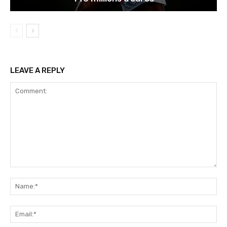
LEAVE A REPLY
Comment:
Na
Ema