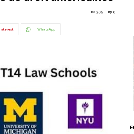
205
0
interest
WhatsApp
E