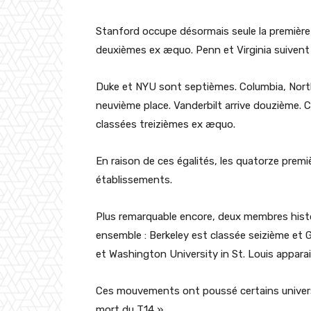
Stanford occupe désormais seule la première 
deuxièmes ex æquo. Penn et Virginia suivent 
Duke et NYU sont septièmes. Columbia, Nor
neuvième place. Vanderbilt arrive douzième. 
classées treizièmes ex æquo.
En raison de ces égalités, les quatorze prem
établissements.
Plus remarquable encore, deux membres histo
ensemble : Berkeley est classée seizième et 
et Washington University in St. Louis appara
Ces mouvements ont poussé certains universi
mort du T14 ».