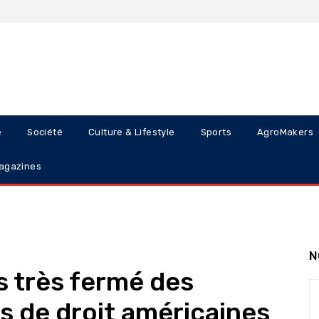
e
Société
Culture & Lifestyle
Sports
AgroMakers
agazines
N
rs très fermé des
és de droit américaines